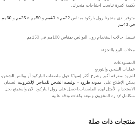
بكمية كبيرة تناسب احتياجات متجرك.
متوفر لدى متجرنا رول باركود بمقاس
22مم × 40مم
و
50مم × 25مم
و
60مم
في 40مم
تشمل حالات استخدام رول البوالص بمقاس 100مم في 150مم
محلات البيع بالتجزئة
المستودعات
عمليات الشحن والتوزيع
للتزود بمعرفة أكبر وشرح أكثر إسهابًا حول ملصقات الباركود أو بوالص الشحن،
يمكن الإطلاع على
مدونة طرود – بوليصة الشحن للمتاجر الإلكترونية
لضمان
الاستخدام الأمثل لهذه الملصقات.احصل على رول الباركود الآن واستمتع بحل
متكامل لإدارة المخزون وتتبعه بكفاءة ودقة عالية.
منتجات ذات صلة