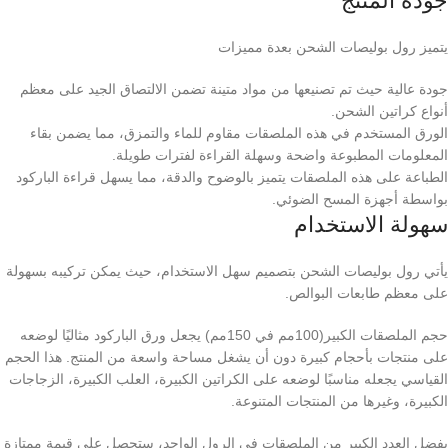
جودة المنتج
يتميز رول بوليصات الشحن بعدة مميزات
جودة عالية حيث تم تصنيعها من مواد متينة تضمن الالتصاق الجيد على معظم
أنواع كراتين الشحن.
الورق المستخدم في هذه الملصقات مقاوم للماء والتمزق، مما يضمن بقاء
المعلومات المطبوعة واضحة وسهلة القراءة لفترات طويلة.
الطباعة على هذه الملصقات يتميز بالوضوح والدقة، مما يسهل قراءة الباركود
بواسطة أجهزة المسح الضوئي.
سهولة الاستخدام
يأتي رول بوليصات الشحن بتصميم سهل الاستخدام، حيث يمكن تركيبه بسهولة
على معظم طابعات البوالص.
حجم الملصقات الكبير(100مم في 150مم) يجعل ورق الباركود مثاليًا لوضعه
على منتجات بأحجام كبيرة دون أن يشغل مساحة واسعة من المنتج. هذا الحجم
القياسي يجعله مناسبًا لوضعه على الكراتين الكبيرة، العلب الكبيرة، الزجاجات
الكبيرة، وغيرها من المنتجات المتنوعة.
بفضل العدد الكبير من الملصقات في الرول الواحد، ستحصل على قيمة ممتازة