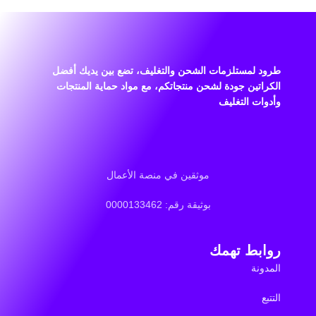
طرود لمستلزمات الشحن والتغليف، تضع بين يديك أفضل
الكراتين جودة لشحن منتجاتكم، مع مواد حماية المنتجات
وأدوات التغليف
موثقين في منصة الأعمال
بوثيقة رقم: 0000133462
روابط تهمك
المدونة
التتبع