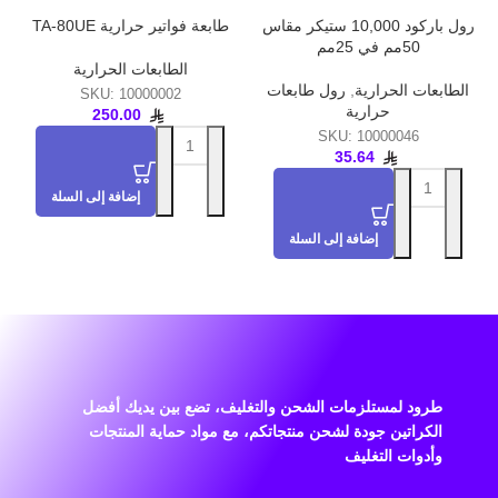
رول باركود 10,000 ستيكر مقاس
طابعة فواتير حرارية TA-80UE
50مم في 25مم
الطابعات الحرارية
الطابعات الحرارية
,
رول طابعات
SKU:
10000002
حرارية
250.00
SKU:
10000046
35.64
إضافة إلى السلة
إضافة إلى السلة
طرود لمستلزمات الشحن والتغليف، تضع بين يديك أفضل
الكراتين جودة لشحن منتجاتكم، مع مواد حماية المنتجات
وأدوات التغليف