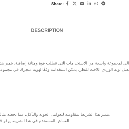
Share:
DESCRIPTION
مجموعة واسعة من الاستخدامات التي تتطلب قوة ومتانة إضافية. يتميز هذا ال
ضل لونه الوردي اللافت للنظر، يمكن استخدامه وفقًا لهوية متجرك في مجموعة متن
يتميز هذا الشريط بمقاومته للعوامل الجوية والتآكل، مما يجعله مثاليًا للاستخدام في داخل المنزل أو على منتجات متجرك الإلكتروني على حد سواء.
القماش المستخدم في هذا الشريط يوفر قوة إضافية تمنع التمزق وتضمن ثباتًا عاليًا حتى في أصعب ظروف النقل والشحن.