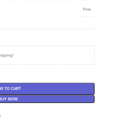
Pink
hipping!
D TO CART
BUY NOW
!