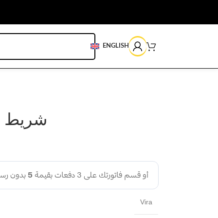
ENGLISH
شريط ل
Vira