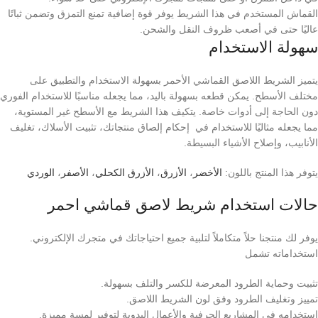
القماش المستخدم في هذا الشريط يوفر قوة إضافية تمنع التمزق وتضمن ثباتًا
عاليًا حتى في أصعب ظروف النقل والشحن.
سهولة الاستخدام
يتميز الشريط اللاصق القماشي الأحمر بسهولة الاستخدام والتطبيق على
مختلف الأسطح. يمكن قطعه بسهولة باليد، مما يجعله مناسبًا للاستخدام الفوري
دون الحاجة إلى أدوات خاصة. يتكيف هذا الشريط مع الأسطح غير المستوية،
مما يجعله مثاليًا للاستخدام في إحكام إلصاق منتجاتك، تثبيت الأسلاك، تغليف
الأنابيب، وإصلاح الأشياء البسيطة.
يتوفر هذا المنتج باللون:
الأخضر
،
الأزرق
،
الأزرق الكحلي
،
الأصفر
،
الوردي
حالات استخدام شريط لاصق قماشي احمر
يوفر لك منتجنا حلاً متكاملاً لتلبية جميع احتياجاتك في متجرك الإلكتروني.
استخداماته تشمل
تثبيت وحماية الطرود المعرضة للكسر والتلف بسهولة.
تمييز وتغليف الطرود وفق لون الشريط اللاصق.
استخدامه في المشاريع الحرفية والأعمال اليدوية لتوفير لمسة مميزة.