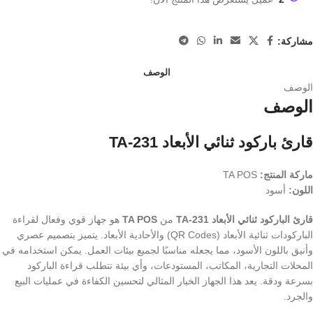
مشاركة:
الوصف
الوصف
الوصف
قارئ باركود ثنائي الأبعاد TA-231
ماركة المنتج:
TA POS
اللون:
أسود
قارئ الباركود ثنائي الأبعاد TA-231
من
TA POS
هو جهاز قوي وفعال لقراءة
الباركودات ثنائية الأبعاد (QR Codes) والأحادية الأبعاد. يتميز بتصميم عصري
وأنيق باللون الأسود، مما يجعله مناسبًا لجميع بيئات العمل. يمكن استخدامه في
المحلات التجارية، المكاتب، المستودعات، وأي بيئة تتطلب قراءة الباركود
بسرعة ودقة. يعد هذا الجهاز الخيار المثالي لتحسين الكفاءة في عمليات البيع
والجرد.