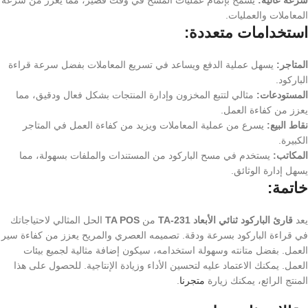
سرعة عالية:
يسمح بإتمام عمليات المسح في وقت قصير، مما يعزز من سرعة
المعاملات والعمليات.
استخدامات متعددة:
المتاجر:
يسهل عملية الدفع ويساعد في تسريع المعاملات بفضل سرعة قراءة
الباركود.
المستودعات:
مثالي لتتبع المخزون وإدارة المنتجات بشكل فعال ودقيق، مما
يعزز من كفاءة العمل.
نقاط البيع:
يسرع من عملية المعاملات ويزيد من كفاءة العمل في المتاجر
الكبيرة.
المكاتب:
يستخدم في مسح الباركود من المستندات والملفات بسهولة، مما
يسهل إدارة الوثائق.
خاتمة:
يعد
قارئ الباركود ثنائي الأبعاد TA-231
من
TA POS
الحل المثالي لاحتياجاتك
في قراءة الباركود بسرعة ودقة. تصميمه العصري والمريح يعزز من كفاءة سير
العمل. بفضل متانته وسهولة استخدامه، سيكون إضافة مثالية لجميع بيئات
العمل. يمكنك الاعتماد عليه لتحسين الأداء وزيادة الإنتاجية. للحصول على هذا
المنتج الرائع، يمكنك زيارة
متجرنا
.