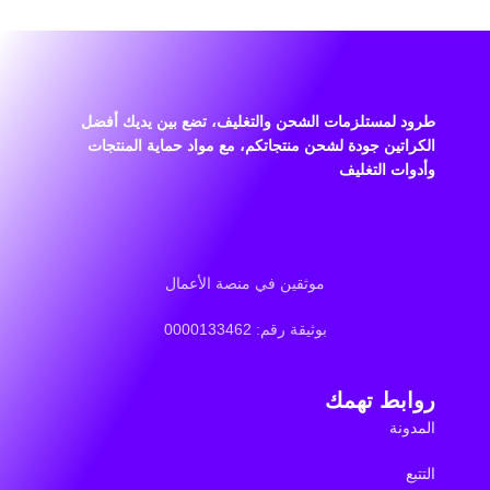
طرود لمستلزمات الشحن والتغليف، تضع بين يديك أفضل
الكراتين جودة لشحن منتجاتكم، مع مواد حماية المنتجات
وأدوات التغليف
موثقين في منصة الأعمال
بوثيقة رقم: 0000133462
روابط تهمك
المدونة
التتبع