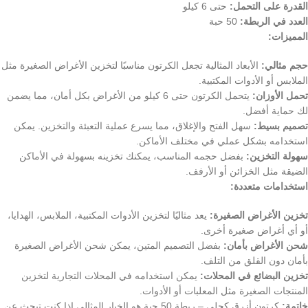
القدرة على التحمل:
حتى 6 كيلو
العدد في الربطة:
50 حبة
المميزات:
حجم مثالي:
الأبعاد المثالية تجعل الكرتون مناسبًا لتخزين الأغراض الصغيرة مثل
الملابس أو الأدوات المكتبية.
تحمل الأوزان:
يتحمل الكرتون حتى 6 كيلو من الأغراض بكل أمان، مما يضمن
لك حماية أفضل.
تصميم بسيط:
سهل الفتح والإغلاق، مما يسرع عملية التعبئة والتخزين. يمكن
استخدامه بشكل عملي في مختلف الأماكن.
سهولة التخزين:
بفضل حجمه المناسب، يمكنك تخزينه بسهولة في الأماكن
الضيقة مثل الخزائن أو الأرفف.
استخدامات متعددة:
تخزين الأغراض الصغيرة:
يعد مثاليًا لتخزين الأدوات المكتبية، الملابس، الهدايا،
أو أي أغراض صغيرة أخرى.
شحن الأغراض بأمان:
بفضل التصميم المتين، يمكن شحن الأغراض الصغيرة
بأمان دون القلق من التلف.
تخزين البضائع في المحلات:
يمكن استخدامه في المحلات التجارية لتخزين
المنتجات الصغيرة مثل المعلبات أو الأدوات.
خاتمة:
كرتون أزرق كحلي – ربطة 50 حبة هو الخيار المثالي إذا كنت تبحث عن