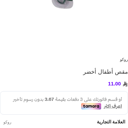
روكو
مقص أطفال أخضر
11.00
العلامة التجارية
روكو