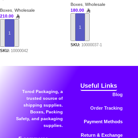
Boxes
,
Wholesale
Boxes
,
Wholesale
180.00
210.00
ADD TO CART
ADD TO CART
SKU:
10000037-1
SKU:
10000042
Useful Links
Torod Packaging, a
Blog
trusted source of
shipping supplies.
Order Tracking
Boxes, Packing
Safety, and packaging
Payment Methods
supplies.
Return & Exchange