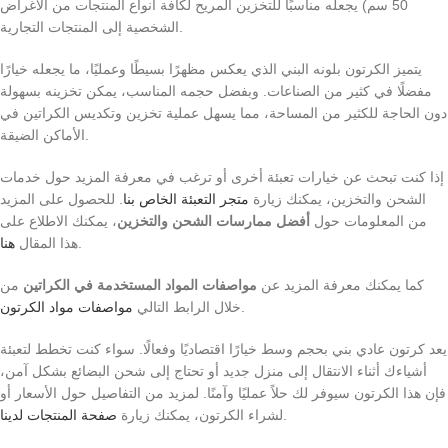
50 سم) يجعله مناسبًا للتخزين المريح لكافة أنواع المنتجات من الأغراض
الشخصية إلى المنتجات التجارية.
يتميز الكرتون بلونه البني الذي يعكس مظهرًا بسيطًا وعمليًا، ما يجعله خيارًا
مفضلًا في كثير من الصناعات. وبفضل حجمه المناسب، يمكن تخزينه بسهولة
دون الحاجة للكثير من المساحة، مما يسهل عملية تخزين وتكديس الكراتين في
الأماكن الضيقة.
إذا كنت تبحث عن خيارات تعبئة أخرى أو ترغب في معرفة المزيد حول خدمات
الشحن والتخزين، يمكنك زيارة
متجر التعبئة الخاص بنا
. للحصول على المزيد
من المعلومات حول
أفضل ممارسات الشحن والتخزين
، يمكنك الاطلاع على
.
هذا المقال
هنا
كما يمكنك معرفة المزيد عن
مواصفات المواد المستخدمة في الكراتين
من
.
خلال الرابط التالي
مواصفات مواد الكرتون
يعد كرتون عادي بني بحجم وسط خيارًا اقتصاديًا وفعالًا. سواء كنت تخطط لتعبئة
أشياءك أثناء الانتقال إلى منزل جديد أو تحتاج إلى شحن البضائع بشكل آمن،
فإن هذا الكرتون سيوفر لك حلاً عمليًا وآمنًا. لمزيد من التفاصيل حول الأسعار أو
.
لشراء الكرتون، يمكنك زيارة
صفحة المنتجات لدينا