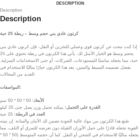
DESCRIPTION
Description
Description
كرتون عادي بني حجم وسط – ربطة 25 حبة
إذا كنت تبحث عن كرتون قوي وعملي للتخزين أو النقل، فإن كرتون عادي بني
بحجم وسط هو الخيار الأمثل لك. يأتي هذا الكرتون في ربطة تحتوي على 25
حبة، مما يجعله مناسبًا للمستودعات، الشركات، أو حتى الاستخدامات المنزلية.
بفضل تصميمه البسيط والمتين، يعد هذا الكرتون خيارًا مثاليًا للاستخدام في
العديد من المجالات.
المواصفات:
الأبعاد:
50 * 50 * 50 سم
القدرة على التحمل:
يمكنه تحمل وزن يصل حتى 25 كيلو
العدد في الربطة:
25 حبة
صُنع هذا الكرتون من مواد عالية الجودة تضمن لك الأمان والمتانة. إن بنيته
القوية تجعله قادرًا على حمل الأوزان الثقيلة دون تعرضه للتمزق أو التلف، مما
يجعله مثاليًا للاستخدام في الشحن أو النقل. كما أن حجمه المتوسط (50 * 50 *