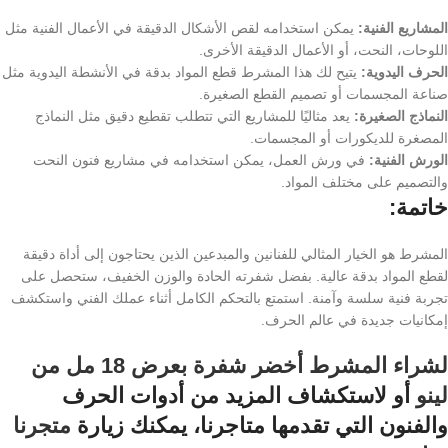
المشاريع الفنية:
يمكن استخدامه لقص الأشكال الدقيقة في الأعمال الفنية مثل
اللوحات، النحت، أو الأعمال الدقيقة الأخرى.
الحرف اليدوية:
يتيح لك هذا المشرط قطع المواد بدقة في الأنشطة اليدوية مثل
صناعة المجسمات أو تصميم القطع الصغيرة.
النماذج الصغيرة:
يعد مثاليًا للمشاريع التي تتطلب تقطيع دقيق مثل النماذج
المصغرة للديكورات أو المجسمات.
الورش الفنية:
في ورش العمل، يمكن استخدامه في مشاريع فنون النحت
والتصميم على مختلف المواد.
خاتمة:
المشرط هو الخيار المثالي للفنانين والمبدعين الذين يحتاجون إلى أداة دقيقة
لقطع المواد بدقة عالية. بفضل شفرته الحادة والوزن الخفيف، ستحصل على
تجربة فنية سلسة وآمنة. استمتع بالتحكم الكامل أثناء عملك الفني واستكشف
إمكانيات جديدة في عالم الحرف.
لشراء المشرط أخضر شفرة بعرض 18 مل من
لينو
أو لاستكشاف المزيد من أدوات الحرف
والفنون التي تقدمها متاجرنا، يمكنك زيارة
متجرنا